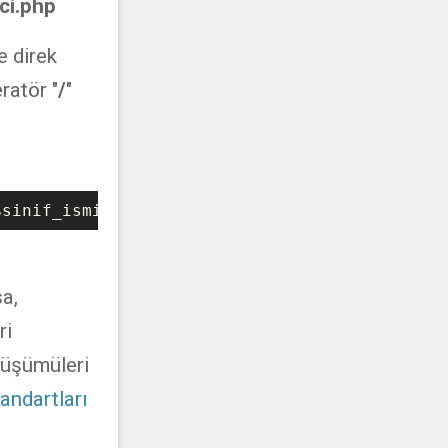
ici.php
e direk
ratör "
/
"
$sinif_ismi
);
a,
ri
nüşümüleri
ndartları