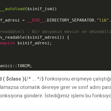
__autoload
(
$sinif_ismi
)
f_adresi
 = 
__DIR__
.DIRECTORY_SEPARATOR.
"lib"
readable() : Bir dosyanın mevcut ve okunabil
s_readable(
$sinif_adresi
)) {

equire
$sinif_adresi
;

anici::TANIM;
 ( $class ){
/* ... */
}
f
onksiyonu erişmeye çalıştığ
bulamazsa otomatik devreye girer ve sınıf adını pa
fonksiyona gönderir. İstediğimiz işlemi bu fonksiy