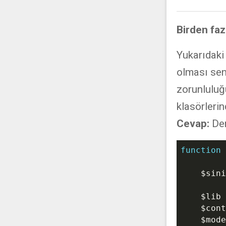
Birden faz
Yukarıdaki 
olması sen
zorunluluğ
klasörlerin
Cevap:
Den
function
$sini
$lib
 
$cont
$mode