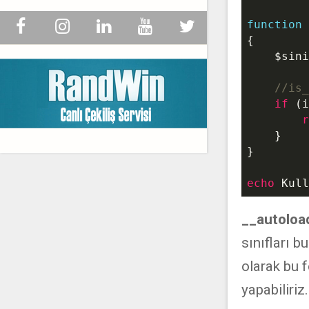
function
{

$sini
//is_
if
 (i
r
    }

}

echo
 Kull
__autoload
sınıfları 
olarak bu 
yapabiliriz.