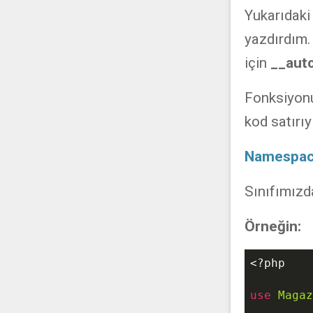
Yukarıdaki
yazdırdım
için
__auto
Fonksiyon
kod satırı
Namespa
Sınıfımızd
Örneğin:
<?php
use
Magaz