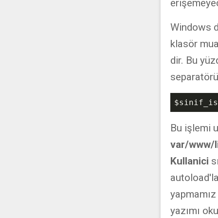
erişemeyec
Windows da
klasör mua
dir. Bu yü
separatörü
$sinif_is
Bu işlemi 
var/www/l
Kullanici
sı
autoload'l
yapmamız g
yazımı oku