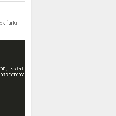
ek farkı
TOR, 
$sinif_ismi
);

.DIRECTORY_SEPARATOR.
$sinif_ismi
 . 
".php"
;
