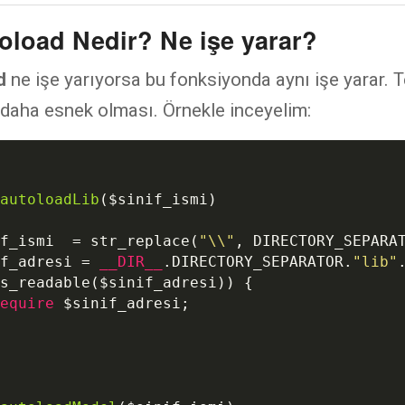
oload Nedir? Ne işe yarar?
ad
ne işe yarıyorsa bu fonksiyonda aynı işe yarar. T
 daha esnek olması. Örnekle inceyelim:
autoloadLib
(
$sinif_ismi
)
f_ismi
  = str_replace(
"\\"
, DIRECTORY_SEPARA
f_adresi
 = 
__DIR__
.DIRECTORY_SEPARATOR.
"lib"
s_readable(
$sinif_adresi
)) {

equire
$sinif_adresi
;
