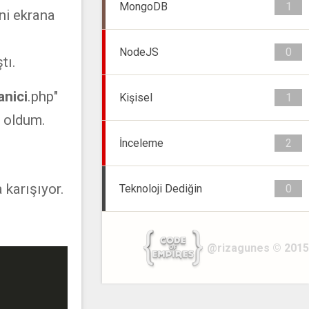
MongoDB
1
ini ekrana
NodeJS
0
tı.
anici
.php"
Kişisel
1
ş oldum.
İnceleme
2
 karışıyor.
Teknoloji Dediğin
0
@rizagunes © 2015