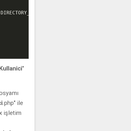
.DIRECTORY_SEPARATOR.
$sinif_ismi
 . 
".php"
;

ullanici
"
dosyamı
i
.php" ile
x işletim