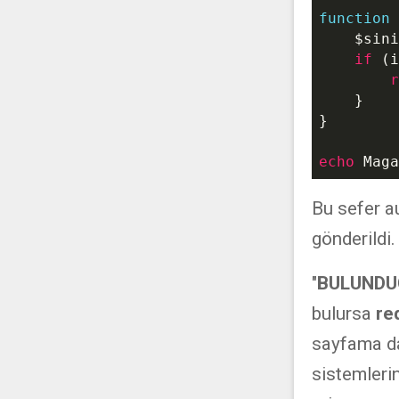
function
$sini
if
 (i
r
    }

}

echo
 Maga
Bu sefer a
gönderildi
"
BULUNDU
bulursa
re
sayfama dah
sistemleri