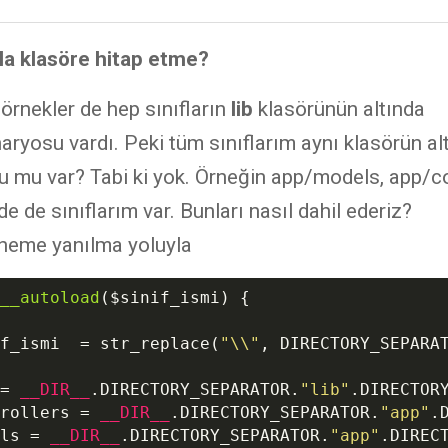
la klasöre hitap etme?
örnekler de hep sınıfların
lib
klasörünün altında
aryosu vardı. Peki tüm sınıflarım aynı klasörün al
u mu var? Tabi ki yok. Örneğin app/models, app/co
de de sınıflarım var. Bunları nasıl dahil ederiz?
eme yanılma yoluyla
__autoload
(
$sinif_ismi
)
{

f_ismi
  = str_replace(
"\\"
, DIRECTORY_SEPARA
= 
__DIR__
.DIRECTORY_SEPARATOR.
"lib"
.DIRECTOR
rollers
 = 
__DIR__
.DIRECTORY_SEPARATOR.
"app"
.
ls
 = 
__DIR__
.DIRECTORY_SEPARATOR.
"app"
.DIREC