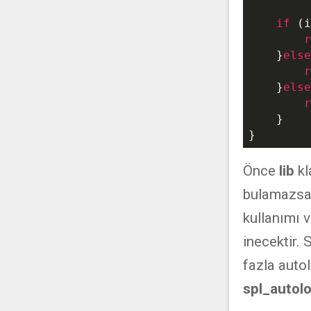
if
 (i
r
    }
else
r
    }
else
r
    }

Önce
lib
k
bulamazsa
kullanımı v
inecektir.
fazla auto
spl_autol