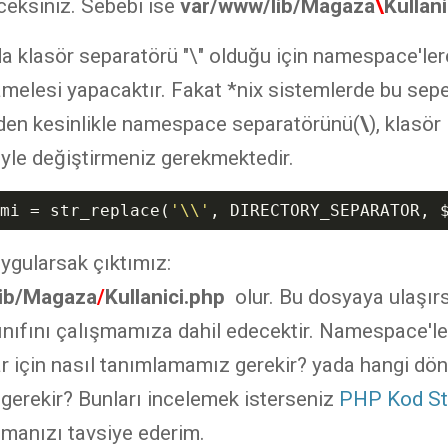
eksiniz. Sebebi ise
var/www/lib/Magaza
\
Kullan
 klasör separatörü "\" olduğu için namespace'ler
melesi yapacaktır. Fakat *nix sistemlerde bu sepe
zden kesinlikle namespace separatörünü(
\
), klasör
yle değiştirmeniz gerekmektedir.
mi
 = str_replace(
'\\'
, DIRECTORY_SEPARATOR, 
uygularsak çıktımız:
ib/Magaza
/
Kullanici.php
olur. Bu dosyaya ulaşırs
nıfını çalışmamıza dahil edecektir. Namespace'le
ar için nasıl tanımlamamız gerekir? yada hangi dö
erekir? Bunları incelemek isterseniz
PHP Kod Sta
manızı tavsiye ederim.