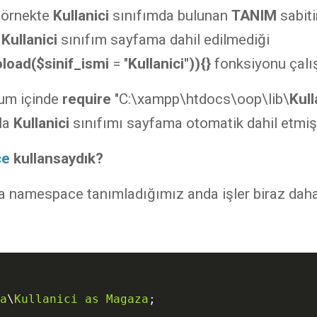
 örnekte
Kullanici
sınıfımda bulunan
TANIM
sabit
.
Kullanici
sınıfım sayfama dahil edilmediği
load($sinif_ismi
= "
Kullanici")){}
fonksiyonu çalış
um içinde
require
"C:\xampp\htdocs\oop\lib\
Kull
yla
Kullanici
sınıfımı sayfama otomatik dahil etmi
ce
kullansaydık?
a namespace tanımladığımız anda işler biraz daha
a
\
Kullanici
as
Magaza
;
