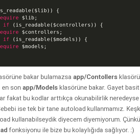
s_readable(
$lib
)) {

equire
$lib
;

if
 (is_readable(
$controllers
)) {

equire
$controllers
;

if
 (is_readable(
$models
)) {

equire
$models
;

lasörüne bakar bulamazsa
app/Contollers
klasörü
 en son
app/Models
klasörüne bakar. Gayet basit 
ar fakat bu kodlar arttıkça okunabilirlik neredeyse 
 Sebebi ise tek bir tane autoload kullanmamız. Keş
load kullanabilseydik diyecem diyemiyorum. Çün
oad
fonksiyonu ile bize bu kolaylığıda sağlıyor. :)