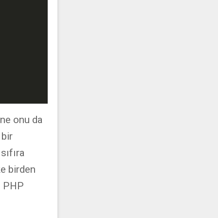
ne onu da
bir
sıfıra
ke birden
kü PHP