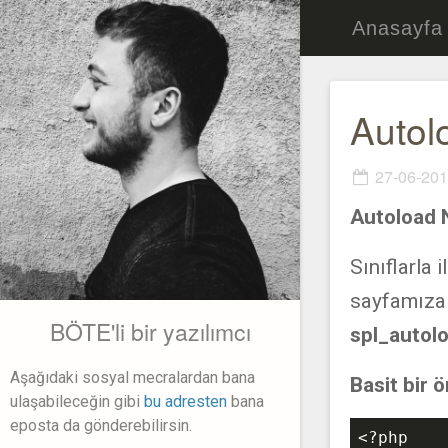
Anasayfa
Autol
27-06-2
Autoload 
Sınıflarla 
sayfamıza 
BÖTE'li bir yazılımcı
spl_autol
Aşağıdaki sosyal mecralardan bana
Basit bir 
ulaşabileceğin gibi
bu adresten
bana
eposta da gönderebilirsin.
<?php