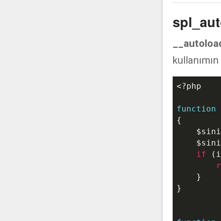
spl_aut
__autolo
kullanımın
<?php
function
{

$sini
$sini
if
 (i
r
    }

}
