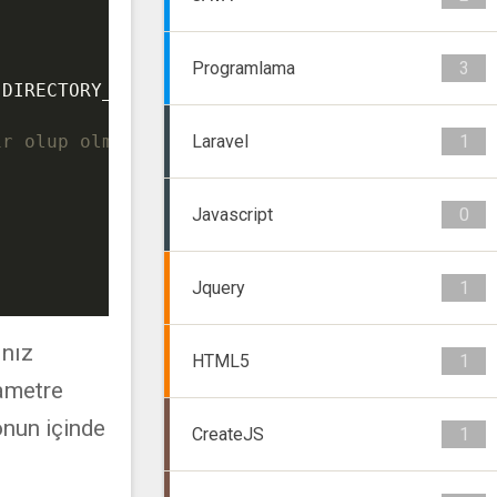
Programlama
3
.DIRECTORY_SEPARATOR.
$sinif_ismi
 . 
".php"
;

Laravel
1
ir olup olmadığını söyler
Javascript
0
Jquery
1
ınız
HTML5
1
rametre
onun içinde
CreateJS
1