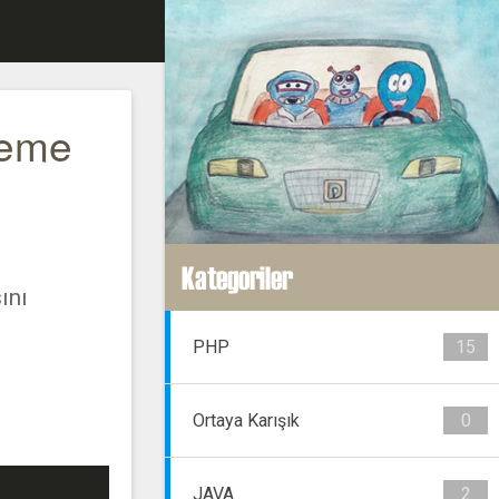
leme
Kategoriler
ını
PHP
15
Ortaya Karışık
0
JAVA
2