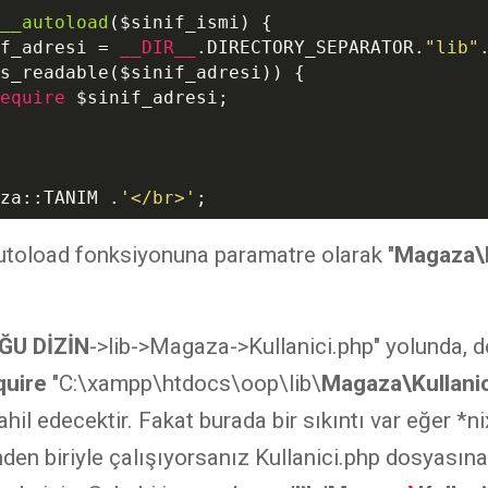
__autoload
(
$sinif_ismi
)
{

f_adresi
 = 
__DIR__
.DIRECTORY_SEPARATOR.
"lib"
s_readable(
$sinif_adresi
)) {

equire
$sinif_adresi
;

za::TANIM .
'</br>'
utoload fonksiyonuna paramatre olarak "
Magaza\K
.
ĞU DİZİN
->lib->Magaza->Kullanici.php" yolunda, 
quire
"
C:\xampp\htdocs\oop\lib\
Magaza\Kullanic
il edecektir. Fakat burada bir sıkıntı var eğer *ni
nden biriyle çalışıyorsanız Kullanici.php dosyasına