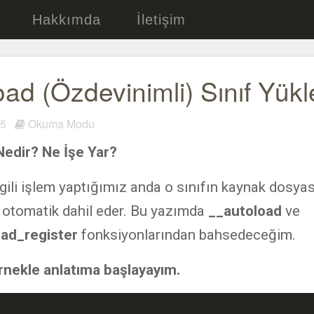
Hakkımda
İletişim
oad (Özdevinimli) Sınıf Yük
015
Okuma Modu
Nedir? Ne İşe Yar?
ilgili işlem yaptığımız anda o sınıfın kaynak dosyas
otomatik dahil eder. Bu yazımda
__autoload
ve
oad_register
fonksiyonlarından bahsedeceğim.
örnekle anlatıma başlayayım.