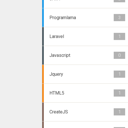
Programlama
3
Laravel
1
Javascript
0
Jquery
1
HTML5
1
CreateJS
1