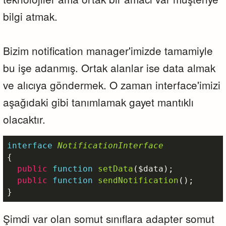
bilgi atmak.
Bizim notification manager'imizde tamamiyle
bu işe adanmış. Ortak alanlar ise data almak
ve alıcıya göndermek. O zaman interface'imizi
aşağıdaki gibi tanımlamak gayet mantıklı
olacaktır.
interface
NotificationInterface
{

public
function
setData
(
$data
)
;

public
function
sendNotification
()
;

}
Şimdi var olan somut sınıflara adapter somut