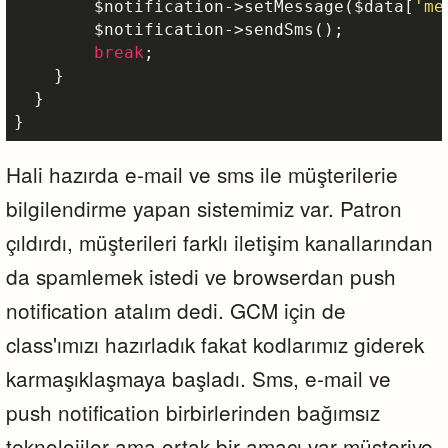
$notification
->setMessage(
$data
[
'me
$notification
->sendSms();

break
;

    }

  }

}
Hali hazırda e-mail ve sms ile müşterilerie
bilgilendirme yapan sistemimiz var. Patron
çıldırdı, müşterileri farklı iletişim kanallarından
da spamlemek istedi ve browserdan push
notification atalım dedi. GCM için de
class'ımızı hazırladık fakat kodlarımız giderek
karmaşıklaşmaya başladı. Sms, e-mail ve
push notification birbirlerinden bağımsız
teknolojiler ama ortak bir amacı var müşteriye