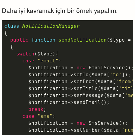
Daha iyi kavramak için bir örnek yapalım.
class
NotificationManager
{

public
function
sendNotification
(
$type
 = 
{

switch
(
$type
){

case
"email"
: 

$notification
 = 
new
 EmailService();

$notification
->setTo(
$data
[
'to'
]);

$notification
->setFrom(
$data
[
'from'
$notification
->setTitle(
$data
[
'titl
$notification
->setMessage(
$data
[
'me
$notification
->sendEmail();

break
;

case
"sms"
:

$notification
 = 
new
 SmsService();

$notification
->setNumber(
$data
[
'num