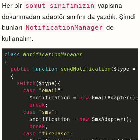
Her bir
yapısına
somut sınıfımızın
dokunmadan adaptör sınıfını da yazdık. Şimdi
bunları
de
NotificationManager
kullanalım.
class
NotificationManager
{

public
function
sendNotification
(
$type
 = 
{

switch
(
$type
){

case
"email"
: 

$notification
 = 
new
 EmailAdapter();

break
;

case
"sms"
:

$notification
 = 
new
 SmsAdapter();

break
;

case
"firebase"
:
