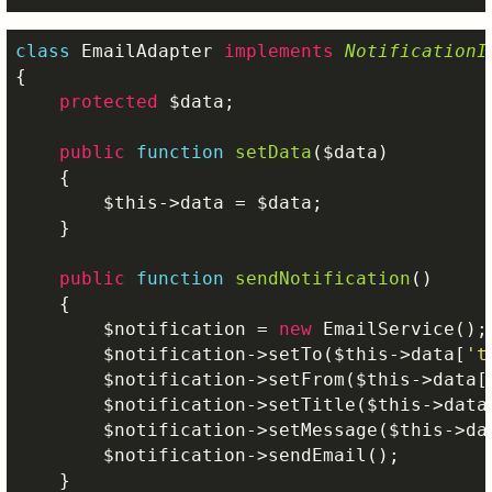
class
EmailAdapter
implements
NotificationI
{

protected
$data
;

public
function
setData
(
$data
)
{

$this
->data = 
$data
;

    }

public
function
sendNotification
()
{

$notification
 = 
new
 EmailService();

$notification
->setTo(
$this
->data[
't
$notification
->setFrom(
$this
->data[
$notification
->setTitle(
$this
->data
$notification
->setMessage(
$this
->da
$notification
->sendEmail();

    }
