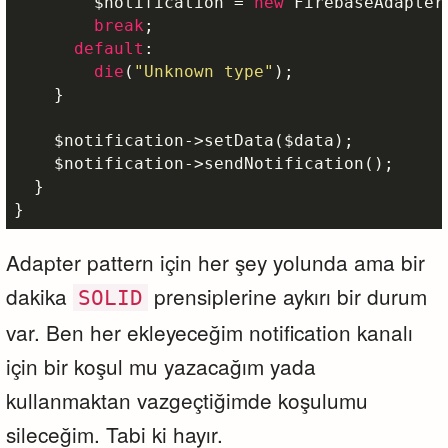
$notification
 = 
new
 FirebaseAdapter(
break
;

default
:

die
(
"Unknown type"
);

    }

$notification
->setData(
$data
);

$notification
->sendNotification();

  }

}
Adapter pattern için her şey yolunda ama bir
dakika
prensiplerine aykırı bir durum
SOLID
var. Ben her ekleyeceğim notification kanalı
için bir koşul mu yazacağım yada
kullanmaktan vazgeçtiğimde koşulumu
sileceğim. Tabi ki hayır.