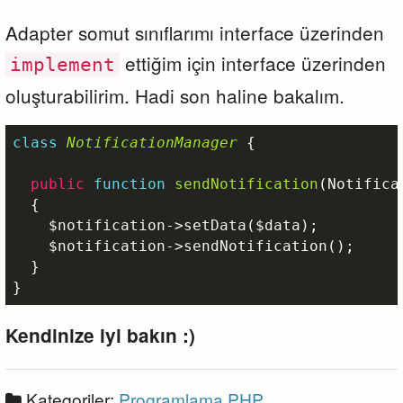
Adapter somut sınıflarımı interface üzerinden
ettiğim için interface üzerinden
implement
oluşturabilirim. Hadi son haline bakalım.
class
NotificationManager
{

public
function
sendNotification
(Notifica
{

$notification
->setData(
$data
);

$notification
->sendNotification();

  }

}
Kendinize iyi bakın :)
Kategoriler:
Programlama
PHP