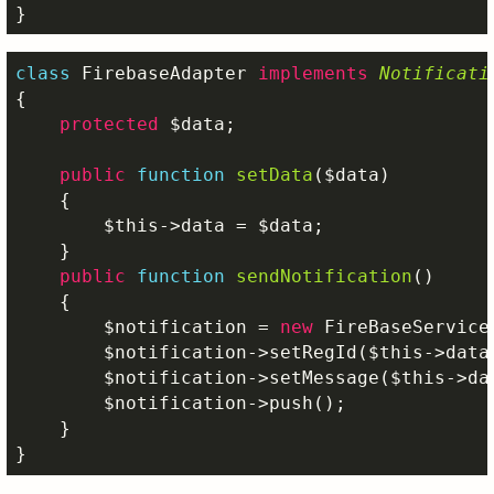
}
class
FirebaseAdapter
implements
Notificati
{

protected
$data
;

public
function
setData
(
$data
)
{

$this
->data = 
$data
;

    }

public
function
sendNotification
()
{

$notification
 = 
new
 FireBaseService(
$notification
->setRegId(
$this
->data
$notification
->setMessage(
$this
->da
$notification
->push();

    }

}