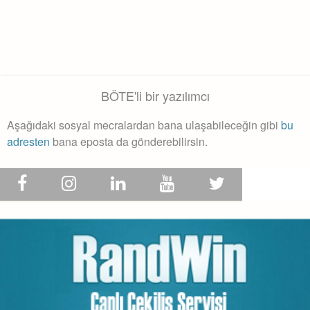
BÖTE'li bir yazılımcı
Aşağıdaki sosyal mecralardan bana ulaşabileceğin gibi
bu
adresten
bana eposta da gönderebilirsin.