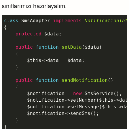
sınıflarımızı hazırlayalım.
class
SmsAdapter
implements
NotificationInt
{

protected
$data
;

public
function
setData
(
$data
)
{

$this
->data = 
$data
;

    }

public
function
sendNotification
()
{

$notification
 = 
new
 SmsService();

$notification
->setNumber(
$this
->dat
$notification
->setMessage(
$this
->da
$notification
->sendSms();

    }

}